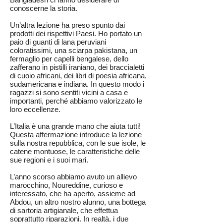
conoscerne la storia.
Un’altra lezione ha preso spunto dai
prodotti dei rispettivi Paesi. Ho portato un
paio di guanti di lana peruviani
coloratissimi, una sciarpa pakistana, un
fermaglio per capelli bengalese, dello
zafferano in pistilli iraniano, dei braccialetti
di cuoio africani, dei libri di poesia africana,
sudamericana e indiana. In questo modo i
ragazzi si sono sentiti vicini a casa e
importanti, perché abbiamo valorizzato le
loro eccellenze.
L’Italia è una grande mano che aiuta tutti!
Questa affermazione introduce la lezione
sulla nostra repubblica, con le sue isole, le
catene montuose, le caratteristiche delle
sue regioni e i suoi mari.
L’anno scorso abbiamo avuto un allievo
marocchino, Noureddine, curioso e
interessato, che ha aperto, assieme ad
Abdou, un altro nostro alunno, una bottega
di sartoria artigianale, che effettua
soprattutto riparazioni. In realtà, i due