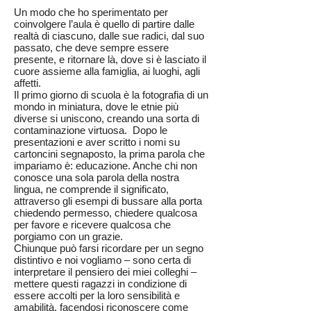
Un modo che ho sperimentato per
coinvolgere l’aula è quello di partire dalle
realtà di ciascuno, dalle sue radici, dal suo
passato, che deve sempre essere
presente, e ritornare là, dove si è lasciato il
cuore assieme alla famiglia, ai luoghi, agli
affetti.
Il primo giorno di scuola è la fotografia di un
mondo in miniatura, dove le etnie più
diverse si uniscono, creando una sorta di
contaminazione virtuosa. Dopo le
presentazioni e aver scritto i nomi su
cartoncini segnaposto, la prima parola che
impariamo è: educazione. Anche chi non
conosce una sola parola della nostra
lingua, ne comprende il significato,
attraverso gli esempi di bussare alla porta
chiedendo permesso, chiedere qualcosa
per favore e ricevere qualcosa che
porgiamo con un grazie.
Chiunque può farsi ricordare per un segno
distintivo e noi vogliamo – sono certa di
interpretare il pensiero dei miei colleghi –
mettere questi ragazzi in condizione di
essere accolti per la loro sensibilità e
amabilità, facendosi riconoscere come