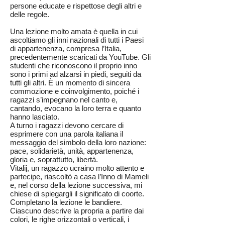
persone educate e rispettose degli altri e
delle regole.
Una lezione molto amata è quella in cui
ascoltiamo gli inni nazionali di tutti i Paesi
di appartenenza, compresa l’Italia,
precedentemente scaricati da YouTube. Gli
studenti che riconoscono il proprio inno
sono i primi ad alzarsi in piedi, seguiti da
tutti gli altri. È un momento di sincera
commozione e coinvolgimento, poiché i
ragazzi s’impegnano nel canto e,
cantando, evocano la loro terra e quanto
hanno lasciato.
A turno i ragazzi devono cercare di
esprimere con una parola italiana il
messaggio del simbolo della loro nazione:
pace, solidarietà, unità, appartenenza,
gloria e, soprattutto, libertà.
Vitalij, un ragazzo ucraino molto attento e
partecipe, riascoltò a casa l’Inno di Mameli
e, nel corso della lezione successiva, mi
chiese di spiegargli il significato di coorte.
Completano la lezione le bandiere.
Ciascuno descrive la propria a partire dai
colori, le righe orizzontali o verticali, i