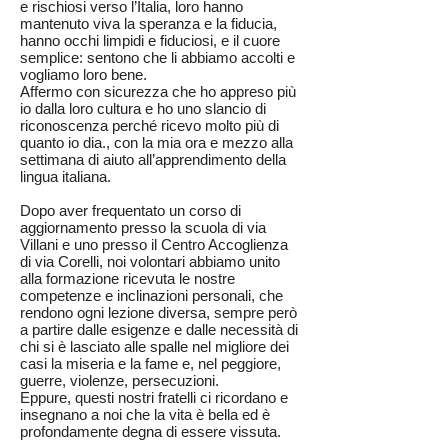
e rischiosi verso l’Italia, loro hanno
mantenuto viva la speranza e la fiducia,
hanno occhi limpidi e fiduciosi, e il cuore
semplice: sentono che li abbiamo accolti e
vogliamo loro bene.
Affermo con sicurezza che ho appreso più
io dalla loro cultura e ho uno slancio di
riconoscenza perché ricevo molto più di
quanto io dia., con la mia ora e mezzo alla
settimana di aiuto all’apprendimento della
lingua italiana.
Dopo aver frequentato un corso di
aggiornamento presso la scuola di via
Villani e uno presso il Centro Accoglienza
di via Corelli, noi volontari abbiamo unito
alla formazione ricevuta le nostre
competenze e inclinazioni personali, che
rendono ogni lezione diversa, sempre però
a partire dalle esigenze e dalle necessità di
chi si è lasciato alle spalle nel migliore dei
casi la miseria e la fame e, nel peggiore,
guerre, violenze, persecuzioni.
Eppure, questi nostri fratelli ci ricordano e
insegnano a noi che la vita è bella ed è
profondamente degna di essere vissuta.