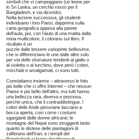
simboli che vi campeggiano (un leone per
lo Sri Lanka, un cerchio rosso per il
Bangladesh, e via dicendo).
Nella lezione successiva, gli studenti
individuano i loro Paesi, dapprima sulla
carta geografica appesa alla parete
dell’aula, poi, con l’aiuto di una matita dalla
mina multicolore, li colorano sul libro. Il
risultato è un
puzzle dalle tessere variopinte bellissime,
che si differenziano le une dalle altre solo
per via delle sfumature tendenti al giallo o
al violetto o al turchino, dove però i colori,
mischiati e amalgamati, ci sono tutti.
Constatiamo insieme – attraverso le foto
più belle che ci offre Internet – che nessun
Paese è più bello dell’altro, ma tutti hanno
una bellezza rara, diversa e preziosa,
perché unica, che li contraddistingue. I
colori delle Ande peruviane lasciano a
bocca aperta, così come i costumi
sgargianti delle donne africane; le
montagne del Nepal sono struggenti tanto
quanto le distese delle piantagioni di
zafferano dell’Iran, e i templi del
Bangladesh ci fanno desiderare di