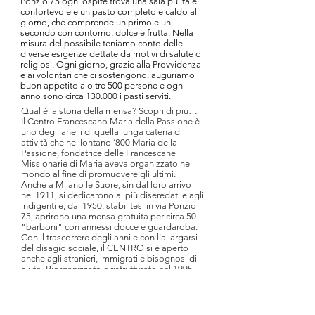
Ponzio 75 ogni ospite trova una sala pulita e
confortevole e un pasto completo e caldo al
giorno, che comprende un primo e un
secondo con contorno, dolce e frutta. Nella
misura del possibile teniamo conto delle
diverse esigenze dettate da motivi di salute o
religiosi. Ogni giorno, grazie alla Provvidenza
e ai volontari che ci sostengono, auguriamo
buon appetito a oltre 500 persone e ogni
anno sono circa 130.000 i pasti serviti.
Qual è la storia della mensa? Scopri di più…
Il Centro Francescano Maria della Passione è
uno degli anelli di quella lunga catena di
attività che nel lontano ‘800 Maria della
Passione, fondatrice delle Francescane
Missionarie di Maria aveva organizzato nel
mondo al fine di promuovere gli ultimi.
Anche a Milano le Suore, sin dal loro arrivo
nel 1911, si dedicarono ai più diseredati e agli
indigenti e, dal 1950, stabilitesi in via Ponzio
75, aprirono una mensa gratuita per circa 50
"barboni" con annessi docce e guardaroba.
Con il trascorrere degli anni e con l'allargarsi
del disagio sociale, il CENTRO si è aperto
anche agli stranieri, immigrati e bisognosi di
aiuto. Riorganizzato e ristrutturato nel 1995
per rispondere alle nuove esigenze del
crescente afflusso di immigrati nella nostra
città e, negli ultimi anni, anche alla domanda
di molti concittadini in difficoltà, oggi è un